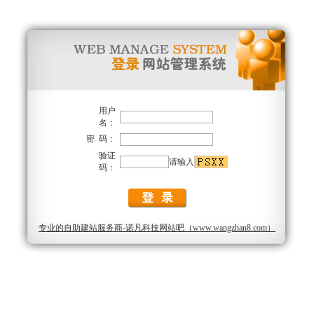
用户
名：
密 码：
验证
请输入
码：
专业的自助建站服务商-诺凡科技网站吧（www.wangzhan8.com）